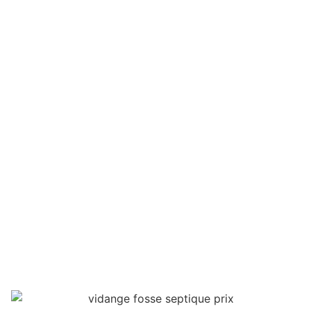
Combien coûte la
vidange d’une fosse
septique ?
François Boulinguez
septembre 11, 2023
Dégorgement & canalisation