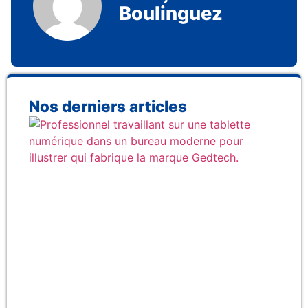
Boulinguez
Nos derniers articles
Qu
fab
rée
la
Ge