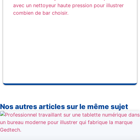
de 
cho
po
ne
ha
pr
Nos autres articles sur le même sujet