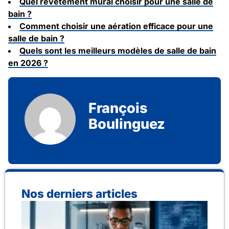
Quel revêtement mural choisir pour une salle de
bain ?
Comment choisir une aération efficace pour une
salle de bain ?
Quels sont les meilleurs modèles de salle de bain
en 2026 ?
François
Boulinguez
Nos derniers articles
Qu
fab