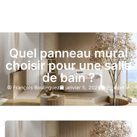
Quel panneau mural
choisir pour une salle
de bain ?
François Boulinguez
janvier 5, 2026
Plomberie