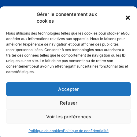
Gérer le consentement aux
cookies
Informations
Nous utilisons des technologies telles que les cookies pour stocker et/ou
Conditions générales de ventes
accéder aux informations relatives aux appareils. Nous le faisons pour
améliorer l’expérience de navigation et pour afficher des publicités
Politique de confidentialité
(non-)personnalisées. Consentir à ces technologies nous autorisera à
traiter des données telles que le comportement de navigation ou les ID
Conditions générales d’utilisation
uniques sur ce site. Le fait de ne pas consentir ou de retirer son
consentement peut avoir un effet négatif sur certaines fonctonnalités et
Mentions légales
caractéristiques.
Contact
Accepter
Plan de site
Refuser
Voir les préférences
© Copyright 2026. Tous droits réservés
Politique de cookies
Politique de confidentialité