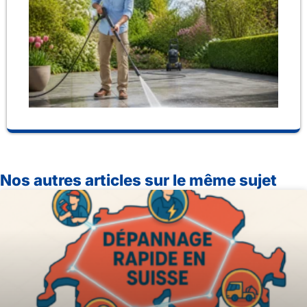
de
cho
po
ne
ha
pr
Nos autres articles sur le même sujet