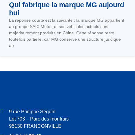
Qui fabrique la marque MG aujourd
hui
La réponse courte est la suivante : la marque MG appartient
au groupe SAIC Motor, et ses véhicules actuels sont
majoritairement produits en Chine. Cette réponse reste
toutefois partielle, car MG conserve une structure juridique
au
9 rue Philippe Seguin
Lot 703 – Parc des monfrais
95130 FRANCONVILLE