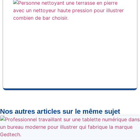
Co
de 
cho
po
net
ha
pr
Nos autres articles sur le même sujet