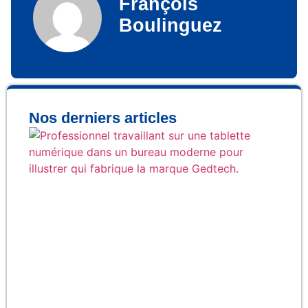
François
Boulinguez
Nos derniers articles
Qu
fab
rée
la
Ge