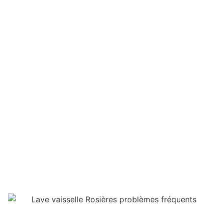
Lave-vaisselle
Rosières problèmes
fréquents : que faire ?
François Boulinguez
novembre 24, 2025
Maison