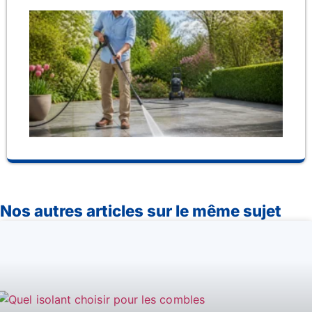
Co
de
cho
po
ne
ha
pr
Nos autres articles sur le même sujet