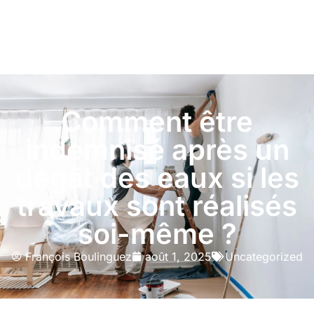
Comment être
indemnisé après un
dégât des eaux si les
travaux sont réalisés
soi-même ?
François Boulinguez
août 1, 2025
Uncategorized