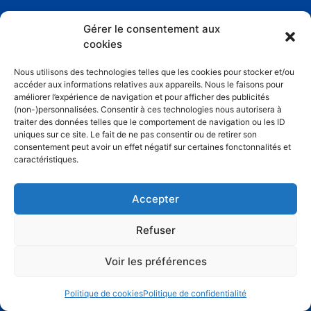
Gérer le consentement aux
cookies
9 rue Philippe Seguin
Nous utilisons des technologies telles que les cookies pour stocker et/ou
Lot 703 – Parc des monfrais
accéder aux informations relatives aux appareils. Nous le faisons pour
95130 FRANCONVILLE
améliorer l’expérience de navigation et pour afficher des publicités
(non-)personnalisées. Consentir à ces technologies nous autorisera à
01 34 44 58 45
traiter des données telles que le comportement de navigation ou les ID
uniques sur ce site. Le fait de ne pas consentir ou de retirer son
consentement peut avoir un effet négatif sur certaines fonctonnalités et
caractéristiques.
Articles populaires
Acide chlorhydrique wc
Accepter
Evacuation machine à laver
Refuser
Douche bouchée syphon inaccessible
Voir les préférences
eau de piscine verte remède de grand mère
Politique de cookies
Politique de confidentialité
prix vidange fosse septique