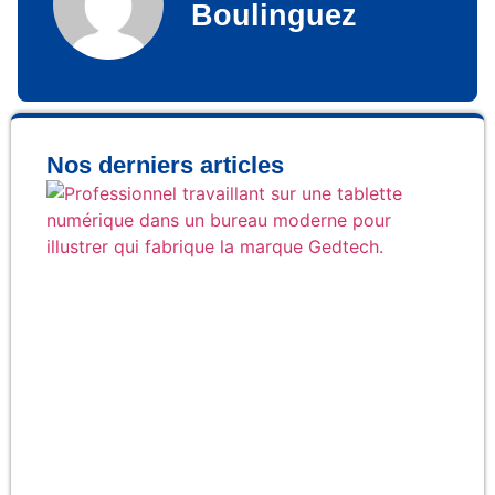
Boulinguez
Nos derniers articles
Qu
fab
rée
la
Ge