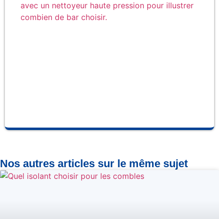
de 
cho
po
net
ha
pr
Nos autres articles sur le même sujet