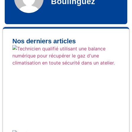
Boulinguez
Nos derniers articles
Co
réc
ga
cli
en 