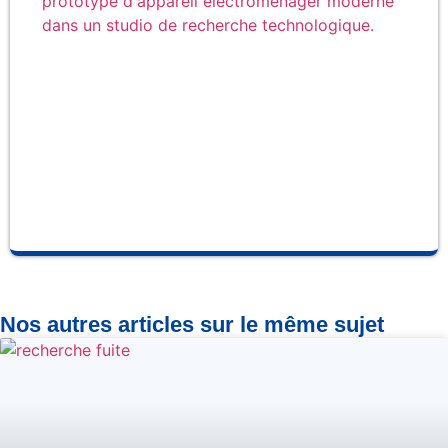
fab
la
ma
Ce
et 
so
fab
se
pro
Nos autres articles sur le même sujet