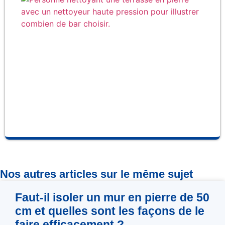
de 
cho
po
net
ha
pr
Nos autres articles sur le même sujet
Faut-il isoler un mur en pierre de 50
cm et quelles sont les façons de le
faire efficacement ?