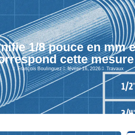
nifie 1/8 pouce en mm e
orrespond cette mesure
François Boulinguez
février 16, 2026
Travaux