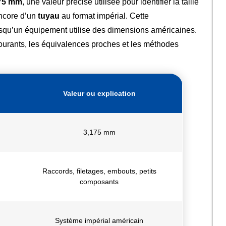
75 mm
, une valeur précise utilisée pour identifier la taille
encore d’un
tuyau
au format impérial. Cette
orsqu’un équipement utilise des dimensions américaines.
courants, les équivalences proches et les méthodes
Valeur ou explication
3,175 mm
Raccords, filetages, embouts, petits
composants
Système impérial américain