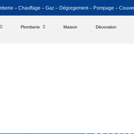
mberie – Chauffage – Gaz – Dégorgement – Pompage – Couver
Plomberie
Maison
Décoration