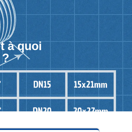
t à quoi
 ?