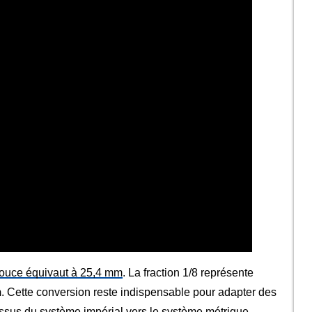
ouce équivaut à 25,4 mm
. La fraction 1/8 représente
m
. Cette conversion reste indispensable pour adapter des
ssus du système impérial vers le système métrique