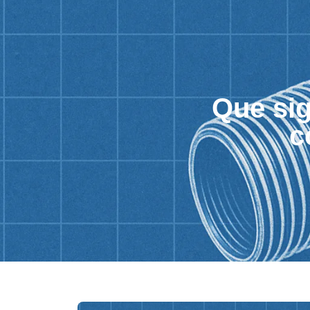
Que sig
c