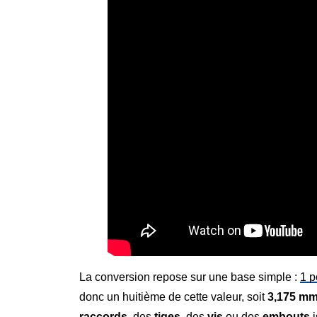
La conversion repose sur une base simple :
1 p
donc un huitième de cette valeur, soit
3,175 m
raccords
, des
tiges
, des
vis
ou des
embouts
i