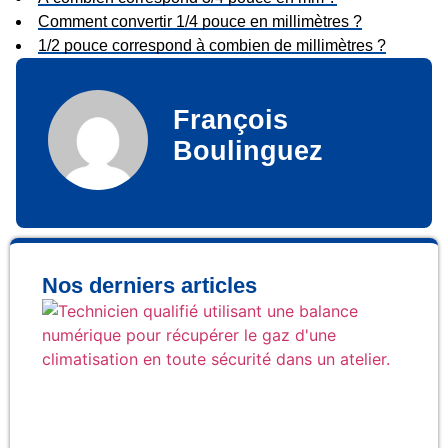
Comment convertir 1/4 pouce en millimètres ?
1/2 pouce correspond à combien de millimètres ?
François
Boulinguez
Nos derniers articles
Co
réc
ga
cli
en 