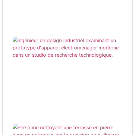
Qu
fab
la
ma
Ce
et 
so
fab
se
pro
Co
de 