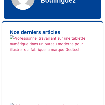
Boulinguez
Nos derniers articles
Qu
fab
rée
la
Ge