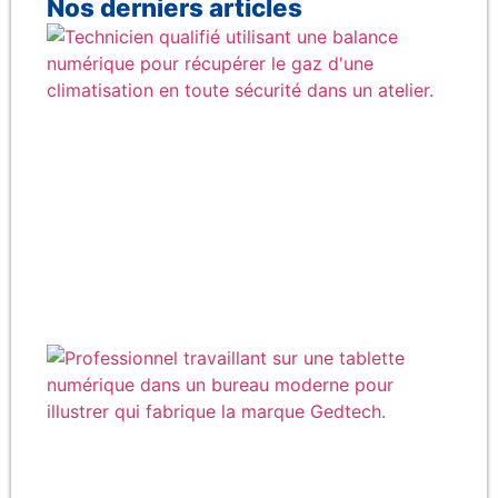
Nos derniers articles
Co
réc
gaz
cli
en 
Qu
fab
rée
la
Ge