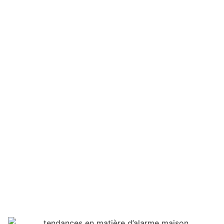
Quelles sont les
dernières tendances
en matière d’alarme
maison ?
François Boulinguez
mai 29, 2024
Maison