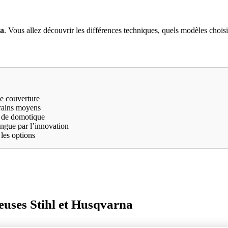
na
. Vous allez découvrir les différences techniques, quels modèles choisir 
ge couverture
errains moyens
s de domotique
ingue par l’innovation
 les options
euses Stihl et Husqvarna