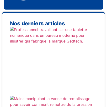
Nos derniers articles
Qu
fab
rée
la
Ge
Co
re