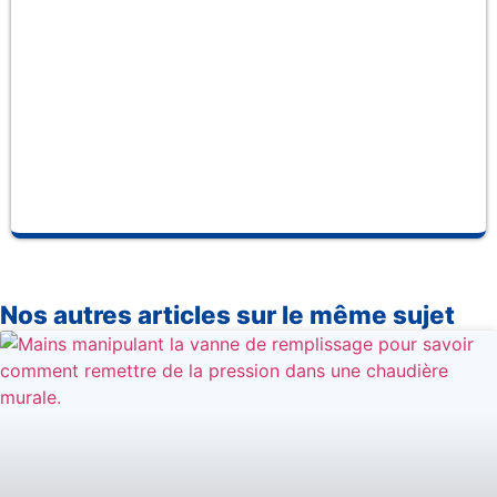
po
ne
ha
pr
Nos autres articles sur le même sujet