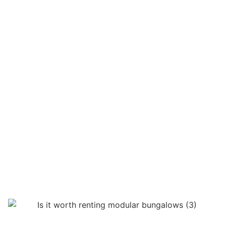
Est-il intéressant de
louer des bungalows
modulaires ?
François Boulinguez
décembre 16, 2024
Maison