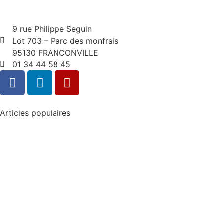
9 rue Philippe Seguin
Lot 703 – Parc des monfrais
95130 FRANCONVILLE
01 34 44 58 45
Articles populaires
Acide chlorhydrique wc
Evacuation machine à laver
Douche bouchée syphon inaccessible
eau de piscine verte remède de grand mère
prix vidange fosse septique