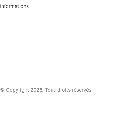
Informations
Conditions générales de ventes
Politique de confidentialité
Conditions générales d’utilisation
Mentions légales
Contact
Plan de site
© Copyright 2026. Tous droits réservés