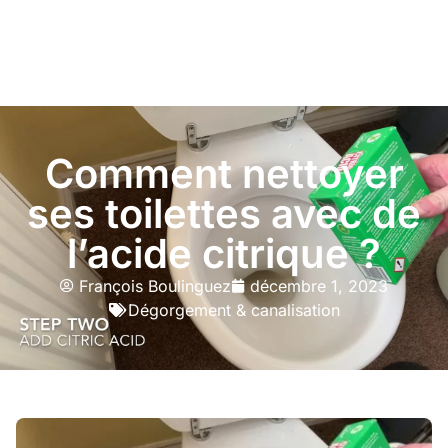
Comment nettoyer
ses toilettes avec de
l’acide citrique ?
François Boulinguez
décembre 1, 2023
Dégorgement & canalisation