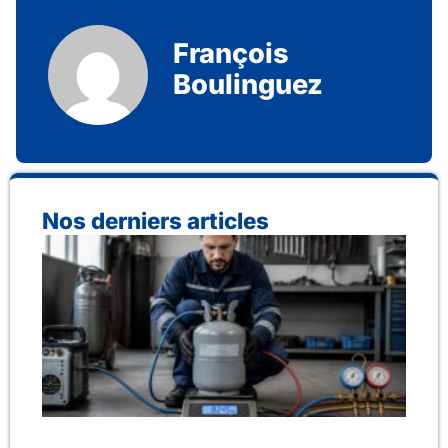
François
Boulinguez
Nos derniers articles
Co
réc
ga
cli
en 