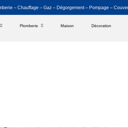
mberie – Chauffage – Gaz – Dégorgement – Pompage – Couver
Plomberie
Maison
Décoration