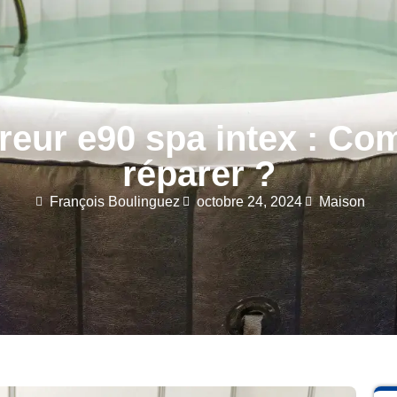
reur e90 spa intex : Co
réparer ?
François Boulinguez
octobre 24, 2024
Maison