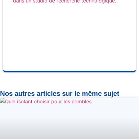
la
ma
Ce
et 
so
fab
se
pro
Nos autres articles sur le même sujet