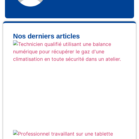
Nos derniers articles
Co
réc
ga
cli
en 
Qu