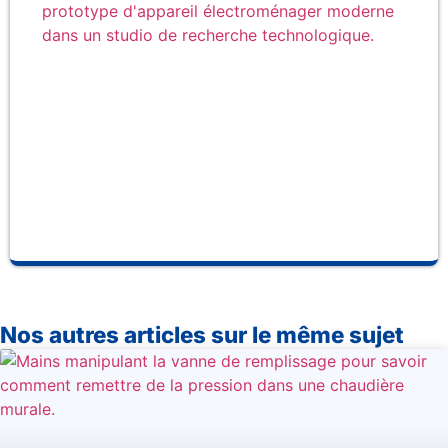
fab
la
ma
Ce
et 
so
fab
se
pr
Nos autres articles sur le même sujet