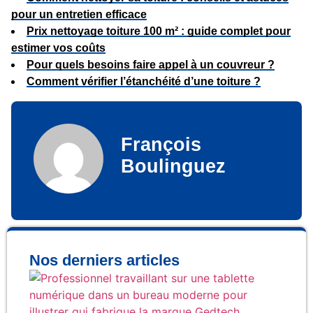
pour un entretien efficace
Prix nettoyage toiture 100 m² : guide complet pour
estimer vos coûts
Pour quels besoins faire appel à un couvreur ?
Comment vérifier l’étanchéité d’une toiture ?
François
Boulinguez
Nos derniers articles
Qu
fab
rée