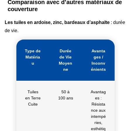
Comparaison avec d’autres matériaux de
couverture
Les tuiles en ardoise, zinc, bardeaux d’asphalte
: durée
de vie.
Type de
Durée
Avanta
Matéria
de Vie
ges /
u
Moyen
Inconv
ne
énients
Tuiles
50 à
Avantag
en Terre
100 ans
es :
Cuite
Résista
nce aux
intempé
ries,
esthétiq