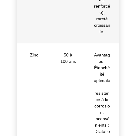
renforcé
e),
rareté
croissan
te.
Zinc
50 à
Avantag
100 ans
es :
Étanché
ité
optimale
,
résistan
ce à la
corrosio
n.
Inconvé
nients :
Dilatatio