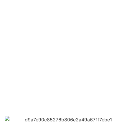
Quelle est la durée de
vie d’une toiture en
tuiles ?
François Boulinguez
juin 27, 2025
Maison