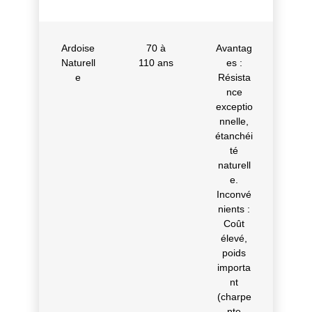
Ardoise
70 à
Avantag
Naturell
110 ans
es :
e
Résista
nce
exceptio
nnelle,
étanchéi
té
naturell
e.
Inconvé
nients :
Coût
élevé,
poids
importa
nt
(charpe
nte