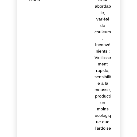
abordab
le,
variété
de
couleurs
.
Inconvé
nients :
Vieillisse
ment
rapide,
sensibilit
é à la
mousse,
producti
on
moins
écologiq
ue que
l’ardoise
.