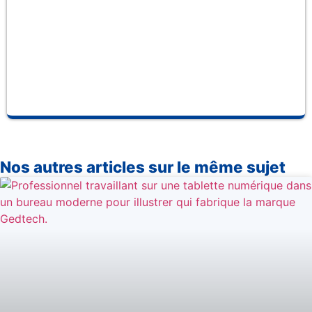
et 
so
fab
se
pr
Nos autres articles sur le même sujet