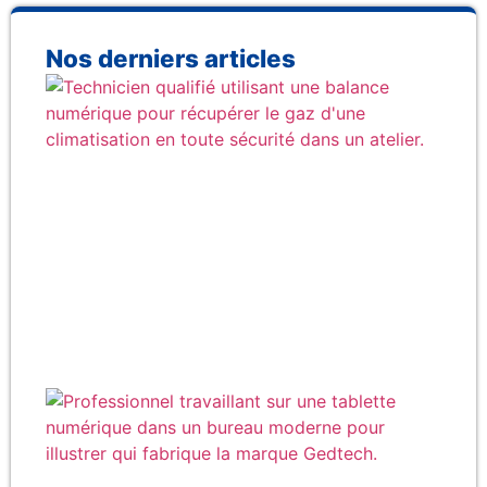
Nos derniers articles
Co
réc
gaz
cli
en 
Qu
fab
rée
la