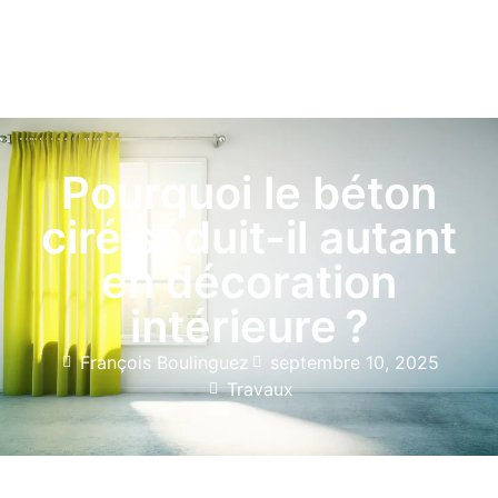
Pourquoi le béton
ciré séduit-il autant
en décoration
intérieure ?
François Boulinguez
septembre 10, 2025
Travaux