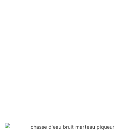
Pourquoi la chasse
d’eau fait-elle un bruit
de marteau-piqueur ?
François Boulinguez
juin 4, 2025
Maison