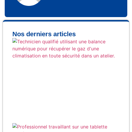
Nos derniers articles
Co
réc
ga
cli
en 
Qu