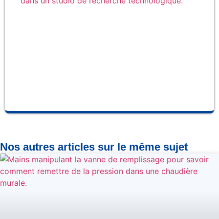
la
ma
Ce
et 
so
fab
se
pro
Nos autres articles sur le même sujet