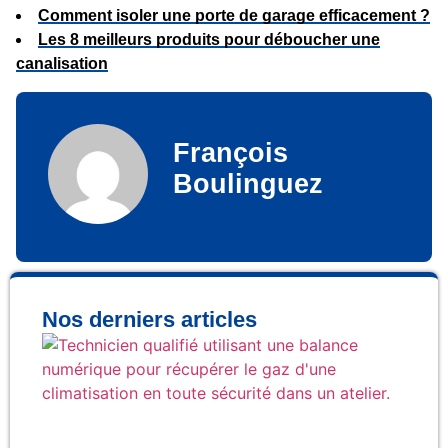
Comment isoler une porte de garage efficacement ?
Les 8 meilleurs produits pour déboucher une
canalisation
François
Boulinguez
Nos derniers articles
Co
réc
ga
cli
en 