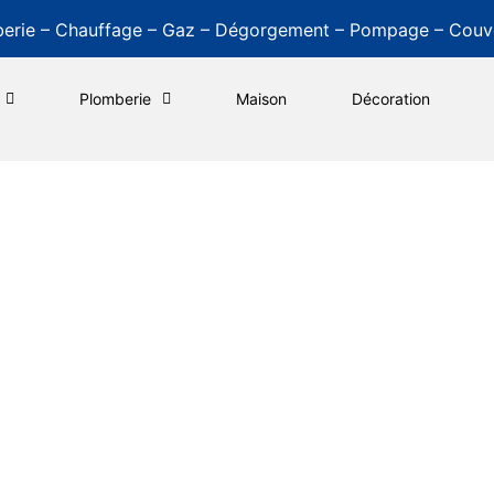
erie – Chauffage – Gaz – Dégorgement – Pompage – Couv
Plomberie
Maison
Décoration