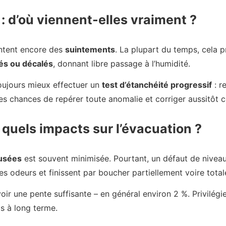
: d’où viennent-elles vraiment ?
entent encore des
suintements
. La plupart du temps, cela 
és ou décalés
, donnant libre passage à l’humidité.
 toujours mieux effectuer un
test d’étanchéité progressif
: r
s chances de repérer toute anomalie et corriger aussitôt ce 
 quels impacts sur l’évacuation ?
 usées
est souvent minimisée. Pourtant, un défaut de nivea
s odeurs et finissent par boucher partiellement voire total
évoir une pente suffisante – en général environ 2 %. Privilégi
s à long terme.