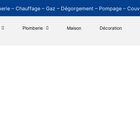
erie – Chauffage – Gaz – Dégorgement – Pompage – Couv
Plomberie
Maison
Décoration