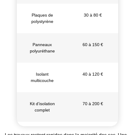
Plaques de
30 à 80 €
polystyrène
Panneaux
60 à 150 €
polyuréthane
Isolant
40 à 120 €
multicouche
Kit d’isolation
70 à 200 €
complet