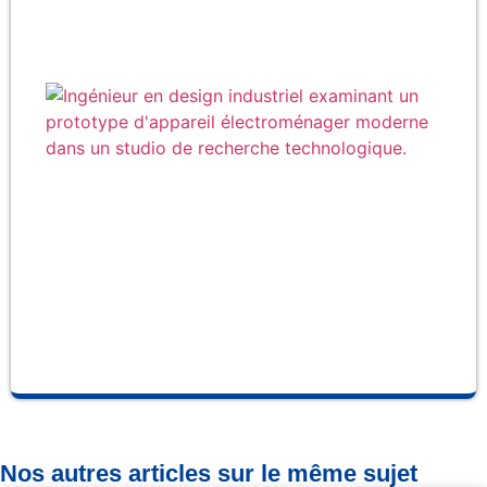
Qu
fab
la
ma
Ce
et 
so
fab
se
pro
Nos autres articles sur le même sujet