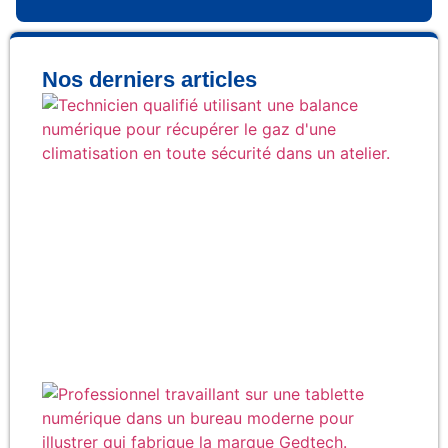
Nos derniers articles
Co
réc
ga
cli
en 
Qu
fab
rée